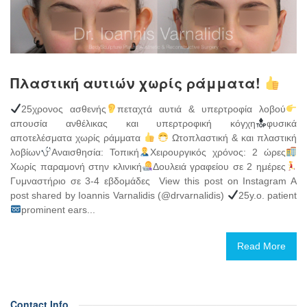
Πλαστική αυτιών χωρίς ράμματα!
25χρονος ασθενής
πεταχτά αυτιά & υπερτροφία λοβού
απουσία ανθέλικας και υπερτροφική κόγχη
φυσικά
αποτελέσματα χωρίς ράμματα
Ωτοπλαστική & και πλαστική
λοβίων
Αναισθησία: Τοπική
Χειρουργικός χρόνος: 2 ώρες
Χωρίς παραμονή στην κλινική
Δουλειά γραφείου σε 2 ημέρες
Γυμναστήριο σε 3-4 εβδομάδες View this post on Instagram A
post shared by Ioannis Varnalidis (@drvarnalidis)
25y.o. patient
prominent ears...
Read More
Contact Info