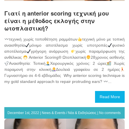
Γιατί η anterior scoring τεχνική μου
είναι η μέθοδος εκλογής στην
ωτοπλαστική?
τεχνική χωρίς τοποθέτηση ραμμάτων
τεχνική μόνο με τοπική
αναισθησία
μόνιμο αποτέλεσμα χωρίς υποτροπές
φυσικό
αποτέλεσμα
γρήγορη ανάρρωση
χωρίς παραμόρφωση της
ανθέλικας
Anterior Scoring® Ωτοπλαστική
28χρονος ασθενής
Αναισθησία: Τοπική
Χειρουργικός χρόνος: 2 ώρες
Χωρίς
παραμονή στην κλινική
Δουλειά γραφείου σε 2 ημέρες
Γυμναστήριο σε 4-6 εβδομάδες Why anterior scoring technique is
my gold standard approach to repair protruding ears?
...
Read More
December 1st, 2022 |
News & Events / Νέα & Εκδηλώσεις
|
No comments