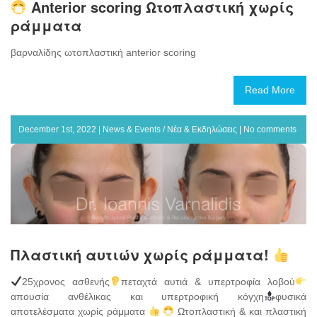
Anterior scoring Ωτοπλαστική χωρίς
ράμματα
βαρναλίδης ωτοπλαστική anterior scoring
Read More
December 1st, 2022 |
News & Events / Νέα & Εκδηλώσεις
|
No comments
Πλαστική αυτιών χωρίς ράμματα!
25χρονος ασθενής
πεταχτά αυτιά & υπερτροφία λοβού
απουσία ανθέλικας και υπερτροφική κόγχη
φυσικά
αποτελέσματα χωρίς ράμματα
Ωτοπλαστική & και πλαστική