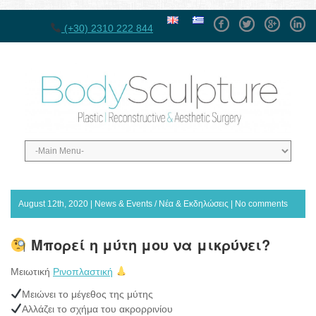
Facebook
Twitter
GPlus
Linke
(+30) 2310 222 844
August 12th, 2020 |
News & Events / Νέα & Εκδηλώσεις
|
No comments
Μπορεί η μύτη μου να μικρύνει?
Μειωτική
Ρινοπλαστική
Μειώνει το μέγεθος της μύτης
Αλλάζει το σχήμα του ακρορρινίου