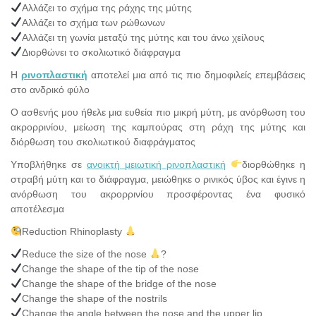
Αλλάζει το σχήμα της ράχης της μύτης
Αλλάζει το σχήμα των ρώθωνων
Αλλάζει τη γωνία μεταξύ της μύτης και του άνω χείλους
Διορθώνει το σκολιωτικό διάφραγμα
Η
ρινοπλαστική
αποτελεί μια από τις πιο δημοφιλείς επεμβάσεις
στο ανδρικό φύλο
Ο ασθενής μου ήθελε μια ευθεία πιο μικρή μύτη, με ανόρθωση του
ακρορρινίου, μείωση της καμπούρας στη ράχη της μύτης και
διόρθωση του σκολιωτικού διαφράγματος
Υποβλήθηκε σε
ανοικτή μειωτική ρινοπλαστική
διορθώθηκε η
στραβή μύτη και το διάφραγμα, μειώθηκε ο ρινικός ύβος και έγινε η
ανόρθωση του ακρορρινίου προσφέροντας ένα φυσικό
αποτέλεσμα
Reduction Rhinoplasty
Reduce the size of the nose
?
Change the shape of the tip of the nose
Change the shape of the bridge of the nose
Change the shape of the nostrils
Change the angle between the nose and the upper lip