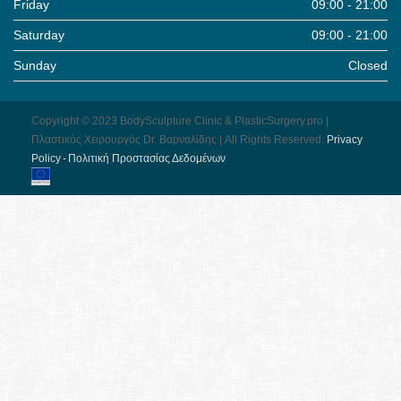
Friday
09:00 - 21:00
Saturday
09:00 - 21:00
Sunday
Closed
Copyright © 2023 BodySculpture Clinic & PlasticSurgery.pro |
Πλαστικός Χειρουργός Dr. Βαρναλίδης | All Rights Reserved.
Pri­vacy
Pol­icy - Πολιτική Προστασίας Δεδομένων