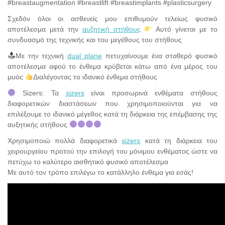
#breastaugmentation #breastlift #breastimplants #plasticsurgery
Σχεδόν όλοι οι ασθενείς μου επιθυμούν τελείως φυσικό
αποτέλεσμα μετά την
αυξητική στήθους
Αυτό γίνεται με το
συνδυασμό της τεχνικής και του μεγέθους του στήθους
Με την τεχνική
dual plane
πετυχαίνουμε ένα σταθερό φυσικό
αποτέλεσμα αφού το ένθεμα κρύβεται κάτω από ένα μέρος του
μυός
Διαλέγοντας το ιδανικό ένθεμα στήθους
Sizers: Τα
sizers
είναι προσωρινά ενθέματα στήθους
διαφορετικών διαστάσεων που χρησιμοποιούνται για να
επιλέξουμε το ιδανικό μέγεθος κατά τη διάρκεια της επέμβασης της
αυξητικής στήθους
Χρησιμοποιώ πολλά διαφορετικά
sizers
κατά τη διάρκεια του
χειρουργείου προτού την επιλογή του μόνιμου ενθέματος ώστε να
πετύχω το καλύτερο αισθητικό φυσικό αποτέλεσμα
Με αυτό τον τρόπο επιλέγω το κατάλληλο ένθεμα για εσάς!