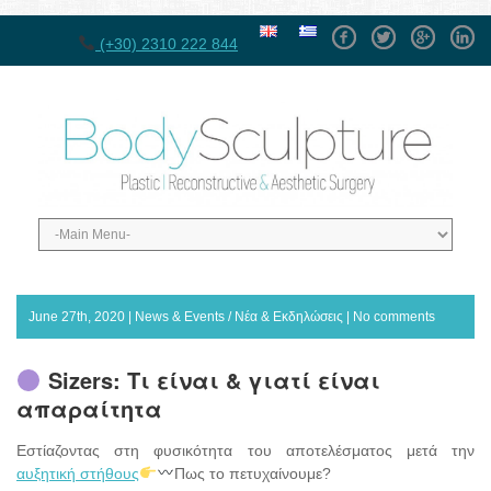
Facebook
Twitter
GPlus
Linke
(+30) 2310 222 844
June 27th, 2020 |
News & Events / Νέα & Εκδηλώσεις
|
No comments
Sizers: Τι είναι & γιατί είναι
απαραίτητα
Εστίαζοντας στη φυσικότητα του αποτελέσματος μετά την
αυξητική στήθους
Πως το πετυχαίνουμε?