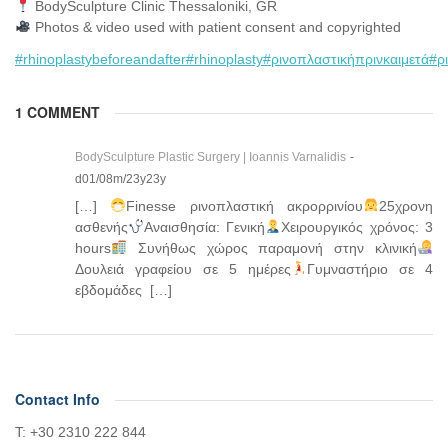
BodySculpture Clinic Thessaloniki, GR
Photos & video used with patient consent and copyrighted
#rhinoplastybeforeandafter
#rhinoplasty
#ρινοπλαστικήπρινκαιμετά
#ρ
1 COMMENT
BodySculpture Plastic Surgery | Ioannis Varnalidis
-
d01/08m/23y23y
[…]
Finesse ρινοπλαστική ακρορρινίου
25χρονη
ασθενής
Αναισθησία: Γενική
Χειρουργικός χρόνος: 3
hours
Συνήθως χώρος παραμονή στην κλινική
Δουλειά γραφείου σε 5 ημέρες
Γυμναστήριο σε 4
εβδομάδες […]
Contact Info
Τ: +30 2310 222 844