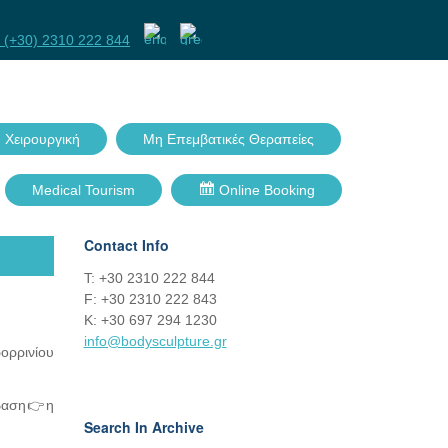
Facebook
Twitter
GPlus
Linkedin
 (+30) 2310 222 844
 Χειρουργική
Μη Επεμβατικές Θεραπείες
Medical Tourism
Online Booking
Contact Info
Τ: +30 2310 222 844
F: +30 2310 222 843
Κ: +30 697 294 1230
info@bodysculpture.gr
ορρινίου
μβαση👉η
Search In Archive