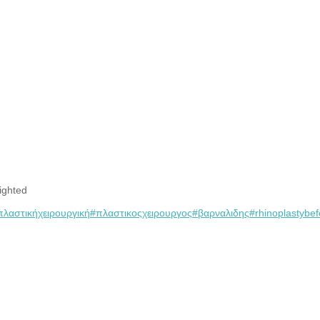
ighted
πλαστικήχειρουργική
#πλαστικοςχειρουργος
#βαρναλιδης
#rhinoplastybef