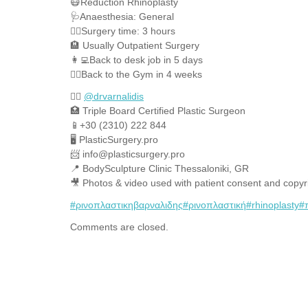
😷Reduction Rhinoplasty
🩺Anaesthesia: General
👨‍⚕️Surgery time: 3 hours
🏨 Usually Outpatient Surgery
👩‍💻Back to desk job in 5 days
🏃‍♀️Back to the Gym in 4 weeks
👨‍⚕️
@drvarnalidis
⠀⠀⠀⠀⠀
🏥 Triple Board Certified Plastic Surgeon⠀
📱+30 (2310) 222 844
🖥 PlasticSurgery.pro⠀
📨 info@plasticsurgery.pro
📍 BodySculpture Clinic Thessaloniki, GR
🎥 Photos & video used with patient consent and copyr
#ρινοπλαστικηβαρναλιδης
#ρινοπλαστική
#rhinoplasty
#
Comments are closed.