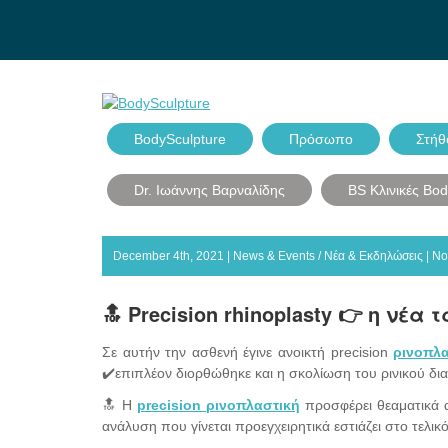
BodySculpture
Πρόσωπο
Στήθ
Dr. Ιωάννης Βαρναλίδης
BS Κλινικές Bo
December 4th, 2021 |
News & Events / Νέα & Εκδηλώσεις
|
No
🔝 Precision rhinoplasty 👉 η νέ
Σε αυτήν την ασθενή έγινε ανοικτή precision
ρινοπλ
✔️επιπλέον διορθώθηκε και η σκολίωση του ρινικού δ
🔝 Η
precision ρινοπλαστική
προσφέρει θεαματικά 
ανάλυση που γίνεται προεγχειρητικά εστιάζει στο τελι