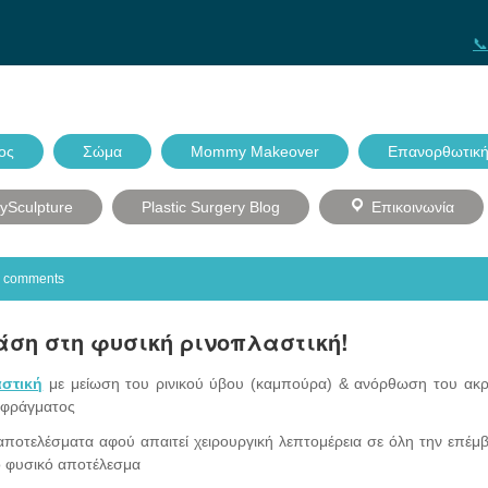
📞
ος
Σώμα
Mommy Makeover
Επανορθωτική
dySculpture
Plastic Surgery Blog
Επικοινωνία
 comments
α τάση στη φυσική ρινοπλαστική!
αστική
με μείωση του ρινικού ύβου (καμπούρα) & ανόρθωση του ακρ
ιαφράγματος
αποτελέσματα αφού απαιτεί χειρουργική λεπτομέρεια σε όλη την επέ
κό φυσικό αποτέλεσμα