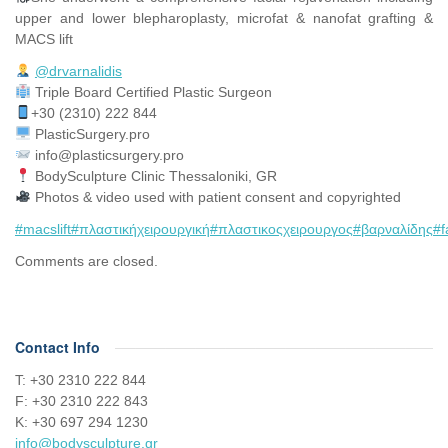
upper and lower blepharoplasty, microfat & nanofat grafting &
MACS lift
@drvarnalidis
⠀⠀⠀⠀⠀
Triple Board Certified Plastic Surgeon⠀
+30 (2310) 222 844
PlasticSurgery.pro⠀
info@plasticsurgery.pro
BodySculpture Clinic Thessaloniki, GR
Photos & video used with patient consent and copyrighted
#macslift
#πλαστικήχειρουργική
#πλαστικοςχειρουργος
#βαρναλίδης
#f
Comments are closed.
Contact Info
Τ: +30 2310 222 844
F: +30 2310 222 843
Κ: +30 697 294 1230
info@bodysculpture.gr