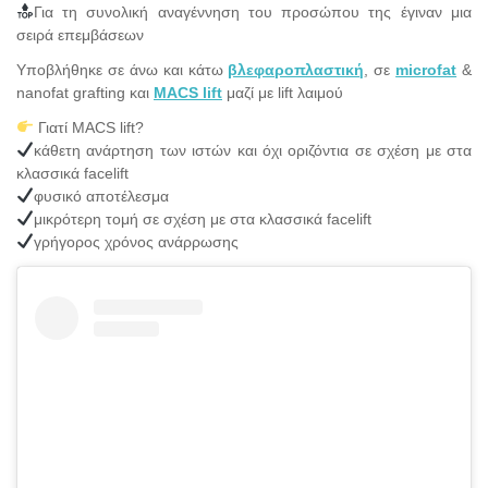
Για τη συνολική αναγέννηση του προσώπου της έγιναν μια
σειρά επεμβάσεων
Υποβλήθηκε σε άνω και κάτω
βλεφαροπλαστική
, σε
microfat
&
nanofat grafting και
MACS lift
μαζί με lift λαιμού
Γιατί MACS lift?
κάθετη ανάρτηση των ιστών και όχι οριζόντια σε σχέση με στα
κλασσικά facelift
φυσικό αποτέλεσμα
μικρότερη τομή σε σχέση με στα κλασσικά facelift
γρήγορος χρόνος ανάρρωσης