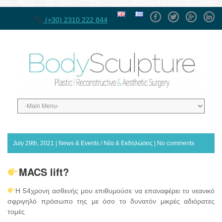
Facebook
Twitter
GPlus
Linke
(+30) 2310 222 844
July 29th, 2021 |
News & Events / Νέα & Εκδηλώσεις
|
No comments
MACS lift?
Η 54χρονη ασθενής μου επιθυμούσε να επαναφέρει το νεανικό
σφριγηλό πρόσωπο της με όσο το δυνατόν μικρές αδιόρατες
τομές