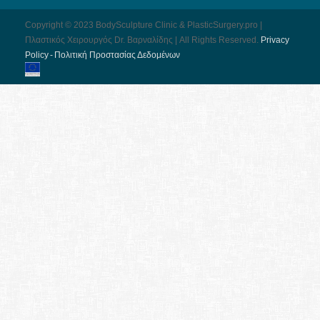
Copyright © 2023 BodySculpture Clinic & PlasticSurgery.pro |
Πλαστικός Χειρουργός Dr. Βαρναλίδης | All Rights Reserved.
Pri­vacy
Pol­icy - Πολιτική Προστασίας Δεδομένων