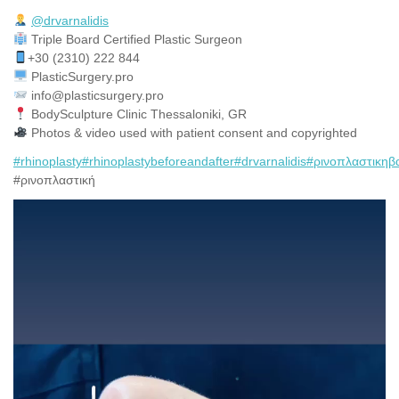
@drvarnalidis
⠀⠀⠀⠀⠀
Triple Board Certified Plastic Surgeon⠀
+30 (2310) 222 844
PlasticSurgery.pro⠀
info@plasticsurgery.pro
BodySculpture Clinic Thessaloniki, GR
Photos & video used with patient consent and copyrighted
#rhinoplasty
#rhinoplastybeforeandafter
#drvarnalidis
#ρινοπλαστικηβ
#ρινοπλαστική