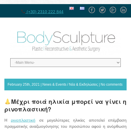
Facebook
Twitter
GPlus
Linke
(+30) 2310 222 844
February 25th, 2021 |
News & Events / Νέα & Εκδηλώσεις
|
No comments
Μέχρι ποιά ηλικία μπορεί να γίνει η
ρινοπλαστική?
Η
ρινοπλαστική
σε μεγαλύτερες ηλικίες αποτελεί επέμβαση
πραγματικής αναζωογόνησης του προσώπου αφού η ανόρθωση