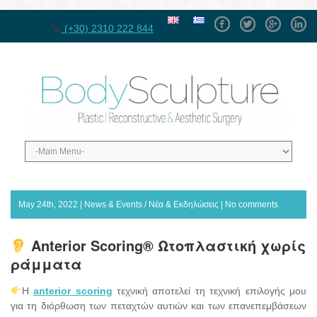
Facebook
Twitter
GPlus
Linke
(+30) 2310 222 844
May 24th, 2022 |
News & Events / Νέα & Εκδηλώσεις
|
No comments
Anterior Scoring® Ωτοπλαστική χωρίς
ράμματα
Η
anterior scoring
τεχνική αποτελεί τη τεχνική επιλογής μου
για τη διόρθωση των πεταχτών αυτιών και των επανεπεμβάσεων