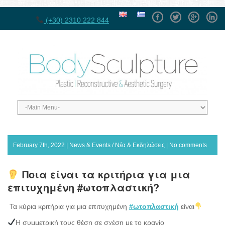
Facebook
Twitter
GPlus
Linke
(+30) 2310 222 844
February 7th, 2022 |
News & Events / Νέα & Εκδηλώσεις
|
No comments
Ποια είναι τα κριτήρια για μια
επιτυχημένη #ωτοπλαστική?
Τα κύρια κριτήρια για μια επιτυχημένη
#ωτοπλαστική
είναι
Η συμμετρική τους θέση σε σχέση με το κρανίο