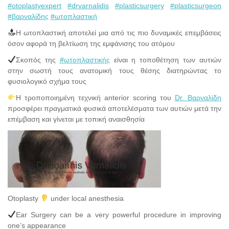
#
otoplastyexpert
#
drvarnalidis
#
plasticsurgery
#
plasticsurgeon
#
βαρναλίδης
#
ωτοπλαστική
Η ωτοπλαστική αποτελεί μια από τις πιο δυναμικές επεμβάσεις
όσον αφορά τη βελτίωση της εμφάνισης του ατόμου
Σκοπός της
#
ωτοπλαστικής
είναι η τοποθέτηση των αυτιών
στην σωστή τους ανατομική τους θέσης διατηρώντας το
φυσιολογικό σχήμα τους
Η τροποποιημένη τεχνική anterior scoring του
Dr. Βαρναλίδη
προσφέρει πραγματικά φυσικά αποτελέσματα των αυτιών μετά την
επέμβαση και γίνεται με τοπική αναισθησία
Otoplasty
under local anesthesia
Ear Surgery can be a very powerful procedure in improving
one’s appearance