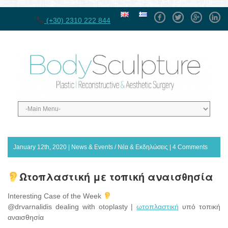
Facebook
Twitter
GPlus
Linke
(+30) 2310 222 844
January 12th, 2020 |
News & Events / Νέα & Εκδηλώσεις
|
4 Comments
Ωτοπλαστική με τοπική αναισθησία
Interesting Case of the Week
@drvarnalidis dealing with otoplasty |
ωτοπλαστική
υπό τοπική
αναισθησία