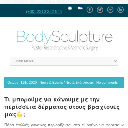
Facebook
Twitter
GPlus
Linke
(+30) 2310 222 844
October 11th, 2020 |
News & Events / Νέα & Εκδηλώσεις
|
No comments
Τι μπορούμε να κάνουμε με την
περίσσεια δέρματος στους βραχίονες
μας
;
Πάρα πολλές γυναίκες περιορίζονται στο τι ρούχο να φορέσουν