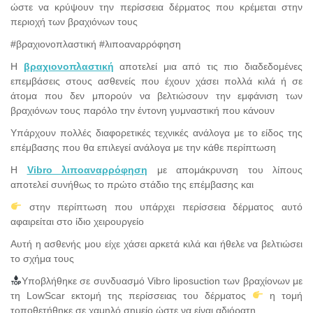
ώστε να κρύψουν την περίσσεια δέρματος που κρέμεται στην
περιοχή των βραχιόνων τους
#βραχιονοπλαστική #λιποαναρρόφηση
Η
βραχιονοπλαστική
αποτελεί μια από τις πιο διαδεδομένες
επεμβάσεις στους ασθενείς που έχουν χάσει πολλά κιλά ή σε
άτομα που δεν μπορούν να βελτιώσουν την εμφάνιση των
βραχιόνων τους παρόλο την έντονη γυμναστική που κάνουν
Υπάρχουν πολλές διαφορετικές τεχνικές ανάλογα με το είδος της
επέμβασης που θα επιλεγεί ανάλογα με την κάθε περίπτωση
Η
Vibro λιποαναρρόφηση
με απομάκρυνση του λίπους
αποτελεί συνήθως το πρώτο στάδιο της επέμβασης και
στην περίπτωση που υπάρχει περίσσεια δέρματος αυτό
αφαιρείται στο ίδιο χειρουργείο
Αυτή η ασθενής μου είχε χάσει αρκετά κιλά και ήθελε να βελτιώσει
το σχήμα τους
Υποβλήθηκε σε συνδυασμό Vibro liposuction των βραχίονων με
τη LowScar εκτομή της περίσσειας του δέρματος
η τομή
τοποθετήθηκε σε χαμηλό σημείο ώστε να είναι αδιόρατη