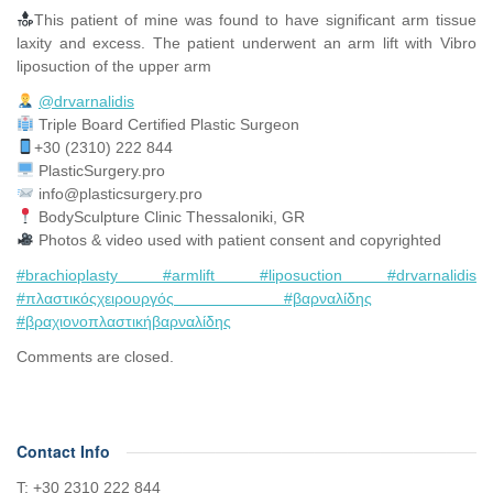
This patient of mine was found to have significant arm tissue
laxity and excess. The patient underwent an arm lift with Vibro
liposuction of the upper arm
@drvarnalidis
⠀⠀⠀⠀⠀
Triple Board Certified Plastic Surgeon⠀
+30 (2310) 222 844
PlasticSurgery.pro⠀
info@plasticsurgery.pro
BodySculpture Clinic Thessaloniki, GR
Photos & video used with patient consent and copyrighted
#brachioplasty
#armlift
#liposuction
#drvarnalidis
#πλαστικόςχειρουργός
#βαρναλίδης
#βραχιονοπλαστικήβαρναλίδης
Comments are closed.
Contact Info
Τ: +30 2310 222 844