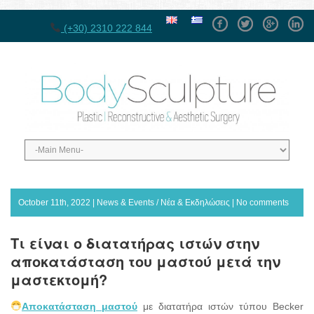
Facebook
Twitter
GPlus
Linke
(+30) 2310 222 844
October 11th, 2022 |
News & Events / Νέα & Εκδηλώσεις
|
No comments
Τι είναι ο διατατήρας ιστών στην
αποκατάσταση του μαστού μετά την
μαστεκτομή?
Αποκατάσταση μαστού
με διατατήρα ιστών τύπου Becker