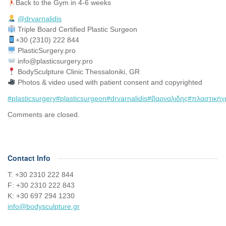
Back to the Gym in 4-6 weeks
@drvarnalidis
⠀⠀⠀⠀⠀
Triple Board Certified Plastic Surgeon⠀
+30 (2310) 222 844
PlasticSurgery.pro⠀
info@plasticsurgery.pro
BodySculpture Clinic Thessaloniki, GR
Photos & video used with patient consent and copyrighted
#plasticsurgery
#plasticsurgeon
#drvarnalidis
#βαρναλιδης
#πλαστικήχ
Comments are closed.
Contact Info
Τ: +30 2310 222 844
F: +30 2310 222 843
Κ: +30 697 294 1230
info@bodysculpture.gr