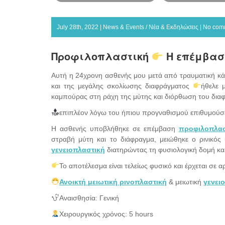
July 28th, 2022 |
News & Events / Νέα & Εκδηλώσεις
|
No com
Προφιλοπλαστική
Η επέμβαση
Αυτή η 24χρονη ασθενής μου μετά από τραυματική κά
και της μεγάλης σκολίωσης διαφράγματος
ήθελε 
καμπούρας στη ράχη της μύτης και διόρθωση του δια
επιπλέον λόγω του ήπιου προγναθισμού επιθυμούσ
Η ασθενής υποβλήθηκε σε επέμβαση
προφιλοπλασ
στραβή μύτη και το διάφραγμα, μειώθηκε ο ρινικό
γενειοπλαστική
διατηρώντας τη φυσιολογική δομή κα
Το αποτέλεσμα είναι τελείως φυσικό και έρχεται σε
Ανοικτή μειωτική ρινοπλαστική
& μειωτική
γενει
Αναισθησία: Γενική
Χειρουργικός χρόνος: 5 hours