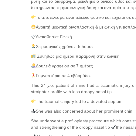
μύτη και το διάφραγμα, μειώθηκε ο ρινικός ύβος και 
διατηρώντας τη φυσιολογική δομή και ανατομία του 
Το αποτέλεσμα είναι τελείως φυσικό και έρχεται σε
Ανοικτή μειωτική ρινοπλαστική & μειωτική γενειοπλα
Αναισθησία: Γενική
Χειρουργικός χρόνος: 5 hours
Συνήθως μια ημέρα παραμονή στην κλινική
Δουλειά γραφείου σε 7 ημέρες
Γυμναστήριο σε 4 εβδομάδες
This 24 y.o. patient of mine had a traumatic injury o
straighter profile with less droopy nasal tip
The traumatic injury led to a deviated septum
She was also concerned about her prominent chin
She underwent a profiloplasty procedure which consiste
and strengthening of the droopy nasal tip
the nasal 