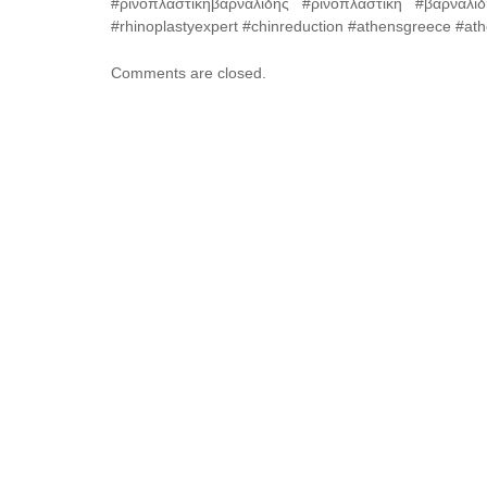
#ρινοπλαστικηβαρναλιδης #ρινοπλαστική #βαρναλιδη
#rhinoplastyexpert #chinreduction #athensgreece #ath
Comments are closed.