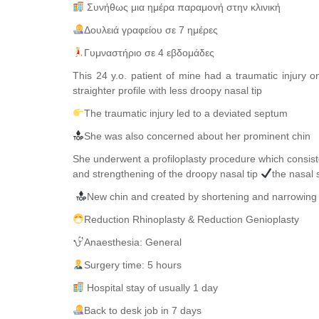
Συνήθως μια ημέρα παραμονή στην κλινική
Δουλειά γραφείου σε 7 ημέρες
Γυμναστήριο σε 4 εβδομάδες
This 24 y.o. patient of mine had a traumatic injury o
straighter profile with less droopy nasal tip
The traumatic injury led to a deviated septum
She was also concerned about her prominent chin
She underwent a profiloplasty procedure which consiste
and strengthening of the droopy nasal tip
the nasal 
New chin and created by shortening and narrowing
Reduction Rhinoplasty & Reduction Genioplasty
Anaesthesia: General
Surgery time: 5 hours
Hospital stay of usually 1 day
Back to desk job in 7 days