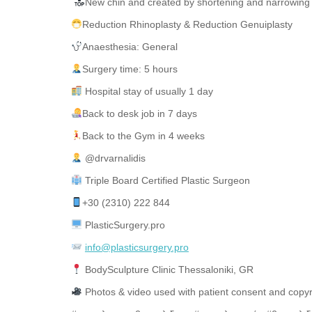
New chin and created by shortening and narrowing
Reduction Rhinoplasty & Reduction Genuiplasty
Anaesthesia: General
Surgery time: 5 hours
Hospital stay of usually 1 day
Back to desk job in 7 days
Back to the Gym in 4 weeks
@drvarnalidis⠀⠀⠀⠀⠀
Triple Board Certified Plastic Surgeon⠀
+30 (2310) 222 844
PlasticSurgery.pro⠀
info@plasticsurgery.pro
BodySculpture Clinic Thessaloniki, GR
Photos & video used with patient consent and copy