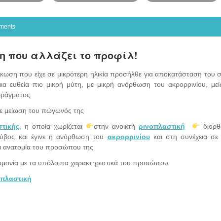
ments
 που αλλάζει το προφίλ!
κωση που είχε σε μικρότερη ηλικία προσήλθε για αποκατάσταση του 
μια ευθεία πιο μικρή μύτη, με μικρή ανόρθωση του ακρορρινίου, με
φράγματος
ε μείωση του πώγωνός της
τικής
, η οποία χωρίζεται
στην ανοικτή
ρινοπλαστική
διορθ
ς ύβος και έγινε η ανόρθωση του
ακρορρινίου
και στη συνέχεια σε 
ι ανατομία του προσώπου της
 αρμονία με τα υπόλοιπα χαρακτηριστικά του προσώπου
οπλαστική