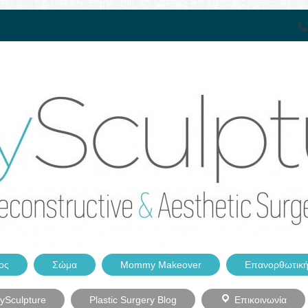
ος
Σώμα
Mommy Makeover
Επανορθωτική
dySculpture
Plastic Surgery Blog
Επικοινωνία