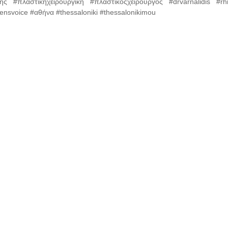
ς #πλαστικήχειρουργική #πλαστικοςχειρουργος #drvarnalidis #rhi
ensvoice #αθήνα #thessaloniki #thessalonikimou