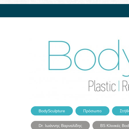
BodySculpture
Πρόσωπο
Στήθ
Dr. Ιωάννης Βαρναλίδης
BS Κλινικές Bo