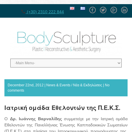
Facebook
Twitter
GPlus
Linke
(+30) 2310 222 844
December 22nd, 2012 |
News & Events / Νέα & Εκδηλώσεις
|
No
comments
Ιατρική ομάδα Εθελοντών της Π.Ε.Κ.Σ.
O
Δρ. Ιωάννης Βαρναλίδης
συμμετείχε με την Ιατρική ομάδα
Εθελοντών της Πανελλήνιας Ένωσης Καππαδοκικών Σωματείων
(Π.Ε.Κ.Σ) στα πλαίσια του Ιατροκοινωνικού προγράμματος της,