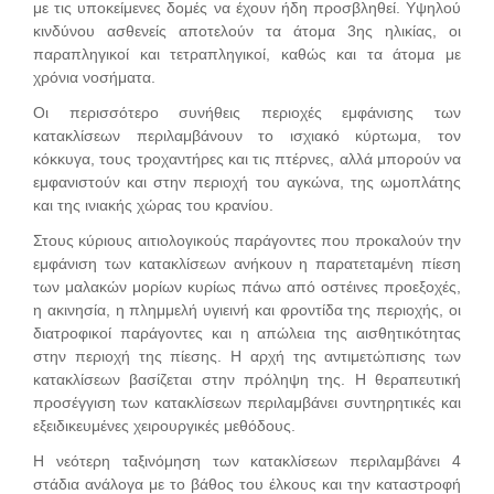
με τις υποκείμενες δομές να έχουν ήδη προσβληθεί. Υψηλού
κινδύνου ασθενείς αποτελούν τα άτομα 3ης ηλικίας, οι
παραπληγικοί και τετραπληγικοί, καθώς και τα άτομα με
χρόνια νοσήματα.
Οι περισσότερο συνήθεις περιοχές εμφάνισης των
κατακλίσεων περιλαμβάνουν το ισχιακό κύρτωμα, τον
κόκκυγα, τους τροχαντήρες και τις πτέρνες, αλλά μπορούν να
εμφανιστούν και στην περιοχή του αγκώνα, της ωμοπλάτης
και της ινιακής χώρας του κρανίου.
Στους κύριους αιτιολογικούς παράγοντες που προκαλούν την
εμφάνιση των κατακλίσεων ανήκουν η παρατεταμένη πίεση
των μαλακών μορίων κυρίως πάνω από οστέινες προεξοχές,
η ακινησία, η πλημμελή υγιεινή και φροντίδα της περιοχής, οι
διατροφικοί παράγοντες και η απώλεια της αισθητικότητας
στην περιοχή της πίεσης. Η αρχή της αντιμετώπισης των
κατακλίσεων βασίζεται στην πρόληψη της. Η θεραπευτική
προσέγγιση των κατακλίσεων περιλαμβάνει συντηρητικές και
εξειδικευμένες χειρουργικές μεθόδους.
Η νεότερη ταξινόμηση των κατακλίσεων περιλαμβάνει 4
στάδια ανάλογα με το βάθος του έλκους και την καταστροφή