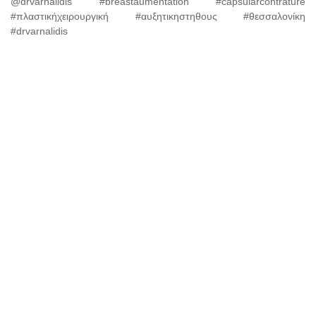
@drvarnalidis #breastaumentation #capsularcontrature
#πλαστικήχειρουργική #αυξητικηστηθους #θεσσαλονίκη
#drvarnalidis