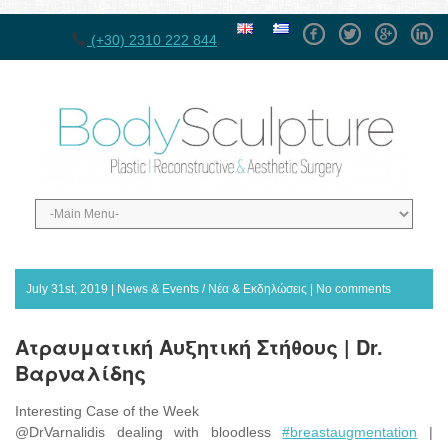
Facebook
Twitter
GPlus
Linke
(+30) 2310 222 844
July 31st, 2019 |
News & Events / Νέα & Εκδηλώσεις
|
No comments
Ατραυματική Αυξητική Στήθους | Dr.
Βαρναλίδης
Interesting Case of the Week
@DrVarnalidis dealing with bloodless
#breastaugmentation
|