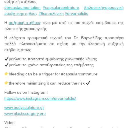
αυξητική στήθους
#breastaumentation
#capsularcontrature
#πλαστικήχειρουργική
#αυξητικηστηθους
#θεσσαλονίκη
#drvarnalidis
Η
αυξητική στήθους
είναι μια από τις πιο συχνές επεμβάσεις της
πλαστικής χειρουργικής.
Η ελάχιστα τραυματική τεχνική του Dr. Βαρναλίδης προσφέρει
πολλά πλεονεκτήματα σε σχέση με την κλασσική αυξητική
στήθους όπως
μειώνει το ποσοστό εμφάνισης ρικνωτικής κάψας
μειώνει το χρόνο αποθεραπείας της επέμβασης
bleeding can be a trigger for #capsularcontrature
therefore minimizing it can reduce the risk
Follow us on Instagram!
https://www.instagram.com/drvarnalidis/
www.bodysculpture.gr
www.plasticsurgery.pro
Video: